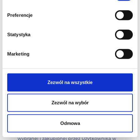
Usługa Pielęgniarska jest niezbędna dla
prawidłowego wykonania badań laboratoryjnych w
Preferencje
ramach Pakietu Badań i Badań dodatkowo
zakupionych do Pakietu Badań. Użytkownik nie ma
Statystyka
możliwości dokonania zakupu Pakietu Badań i
Badań dodatkowych do Pakietu Badań bez Usługi
Pielęgniarskiej. Użytkownik nie ma możliwości
Marketing
dokonania zakupu samodzielnej Usługi
Pielęgniarskiej.
W przypadku niewykorzystania Pakietu Badań
zasady zwrotu opłaty za niewykonaną Usługę
Zezwól na wszystkie
Pielęgniarską określone zostały w §4 pkt II ust. 9
Regulaminu.
Zezwól na wybór
II. Pakiet badań.
Odmowa
Pakiet badań stanowi Świadczenie Zdrowotne
będące usługą polegającą na przeprowadzeniu
wybranej i zakupionej przez Użytkownika w