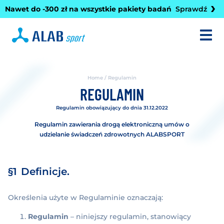
Nawet do -300 zł na wszystkie pakiety badań
Sprawdź
Roz
Home
/
Regulamin
REGULAMIN
Regulamin obowiązujący do dnia 31.12.2022
Regulamin zawierania drogą elektroniczną umów o
udzielanie świadczeń zdrowotnych ALABSPORT
Definicje.
Określenia użyte w Regulaminie oznaczają:
Regulamin
– niniejszy regulamin, stanowiący