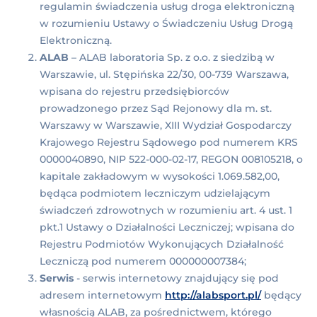
regulamin świadczenia usług droga elektroniczną
w rozumieniu Ustawy o Świadczeniu Usług Drogą
Elektroniczną.
ALAB
– ALAB laboratoria Sp. z o.o. z siedzibą w
Warszawie, ul. Stępińska 22/30, 00-739 Warszawa,
wpisana do rejestru przedsiębiorców
prowadzonego przez Sąd Rejonowy dla m. st.
Warszawy w Warszawie, XIII Wydział Gospodarczy
Krajowego Rejestru Sądowego pod numerem KRS
0000040890, NIP 522-000-02-17, REGON 008105218, o
kapitale zakładowym w wysokości 1.069.582,00,
będąca podmiotem leczniczym udzielającym
świadczeń zdrowotnych w rozumieniu art. 4 ust. 1
pkt.1 Ustawy o Działalności Leczniczej; wpisana do
Rejestru Podmiotów Wykonujących Działalność
Leczniczą pod numerem 000000007384;
Serwis
- serwis internetowy znajdujący się pod
adresem internetowym
http://alabsport.pl/
będący
własnością ALAB, za pośrednictwem, którego