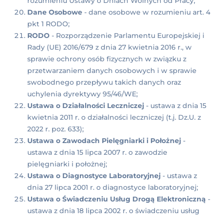
rozumieniu Ustawy o Dniach Wolnych od Pracy;
Dane Osobowe
- dane osobowe w rozumieniu art. 4
pkt 1 RODO;
RODO
- Rozporządzenie Parlamentu Europejskiej i
Rady (UE) 2016/679 z dnia 27 kwietnia 2016 r., w
sprawie ochrony osób fizycznych w związku z
przetwarzaniem danych osobowych i w sprawie
swobodnego przepływu takich danych oraz
uchylenia dyrektywy 95/46/WE;
Ustawa o Działalności Leczniczej
- ustawa z dnia 15
kwietnia 2011 r. o działalności leczniczej (t.j. Dz.U. z
2022 r. poz. 633);
Ustawa o Zawodach Pielęgniarki i Położnej
-
ustawa z dnia 15 lipca 2007 r. o zawodzie
pielęgniarki i położnej;
Ustawa o Diagnostyce Laboratoryjnej
- ustawa z
dnia 27 lipca 2001 r. o diagnostyce laboratoryjnej;
Ustawa o Świadczeniu Usług Drogą Elektroniczną
-
ustawa z dnia 18 lipca 2002 r. o świadczeniu usług