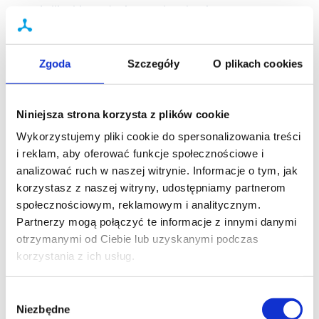
jeśli takie Badanie zostało zakupione.
W celu wykonania Usługi Pielęgniarskiej
Użytkownik, a w przypadku dokonania zakupu na
rzecz Uprawnionego - Uprawniony zobowiązany
Zgoda
Szczegóły
O plikach cookies
jest stawić się w wybranej dla potrzeb realizacji
Pakietu Badań Placówce ALAB i postępować
zgodnie z instrukcjami personelu ALAB.
Niniejsza strona korzysta z plików cookie
Usługa Pielęgniarska jest odpłatna. Opłata za
Wykorzystujemy pliki cookie do spersonalizowania treści
Usługę Pielęgniarską ma charakter ryczałtowy i
i reklam, aby oferować funkcje społecznościowe i
pobierana jest jednokrotnie do Pakietu badań i
analizować ruch w naszej witrynie. Informacje o tym, jak
Badań dodatkowych (jeśli takie zostały zakupione)
korzystasz z naszej witryny, udostępniamy partnerom
objętych jednym Zamówieniem.
społecznościowym, reklamowym i analitycznym.
Wysokość opłaty za Usługę Pielęgniarską
Partnerzy mogą połączyć te informacje z innymi danymi
uwidoczniana jest w Serwisie.
otrzymanymi od Ciebie lub uzyskanymi podczas
W przypadku wyboru Pakietu Badań lub Badań
korzystania z ich usług.
dodatkowo do wybranego Pakietu Badań, Usługa
Pielęgniarska dodawana jest automatycznie do
Wybór
Zamówienia, a opłata za Usługę Pielęgniarską jest
Niezbędne
zgody
uwidaczniana w Koszyku.