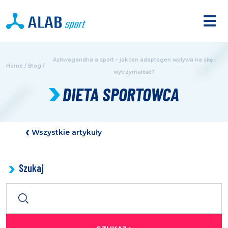
Ashwagandha a sport – jak ten adaptogen wpływa na siłę i
Home
/
Blog
/
wytrzymałość?
DIETA SPORTOWCA
Wszystkie artykuły
Szukaj