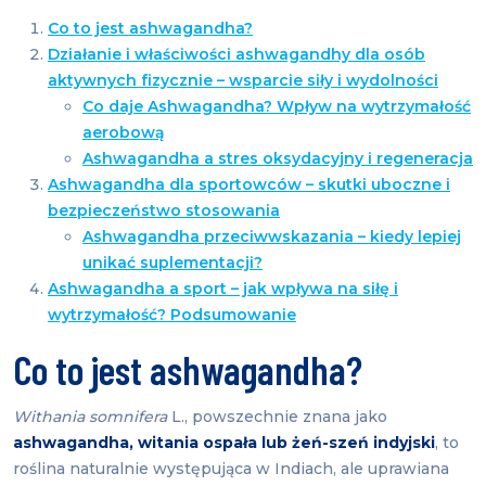
Co to jest ashwagandha?
Działanie i właściwości ashwagandhy dla osób
aktywnych fizycznie – wsparcie siły i wydolności
Co daje Ashwagandha? Wpływ na wytrzymałość
aerobową
Ashwagandha a stres oksydacyjny i regeneracja
Ashwagandha dla sportowców – skutki uboczne i
bezpieczeństwo stosowania
Ashwagandha przeciwwskazania – kiedy lepiej
unikać suplementacji?
Ashwagandha a sport – jak wpływa na siłę i
wytrzymałość? Podsumowanie
Co to jest ashwagandha?
Withania somnifera
L., powszechnie znana jako
ashwagandha, witania ospała lub żeń-szeń indyjski
, to
roślina naturalnie występująca w Indiach, ale uprawiana