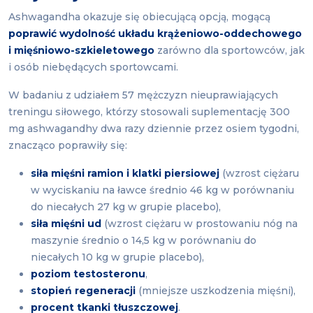
Ashwagandha okazuje się obiecującą opcją, mogącą
poprawić wydolność układu krążeniowo-oddechowego
i mięśniowo-szkieletowego
zarówno dla sportowców, jak
i osób niebędących sportowcami.
W badaniu z udziałem 57 mężczyzn nieuprawiających
treningu siłowego, którzy stosowali suplementację 300
mg ashwagandhy dwa razy dziennie przez osiem tygodni,
znacząco poprawiły się:
siła mięśni ramion i klatki piersiowej
(wzrost ciężaru
w wyciskaniu na ławce średnio 46 kg w porównaniu
do niecałych 27 kg w grupie placebo),
siła mięśni ud
(wzrost ciężaru w prostowaniu nóg na
maszynie średnio o 14,5 kg w porównaniu do
niecałych 10 kg w grupie placebo),
poziom testosteronu
,
stopień regeneracji
(mniejsze uszkodzenia mięśni),
procent tkanki tłuszczowej
.