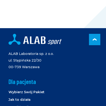
PRZ
ALAB Laboratoria sp. z o.o.
ul. Stępińska 22/30
00-739 Warszawa
Dla pacjenta
Wybierz Swój Pakiet
Jak to działa