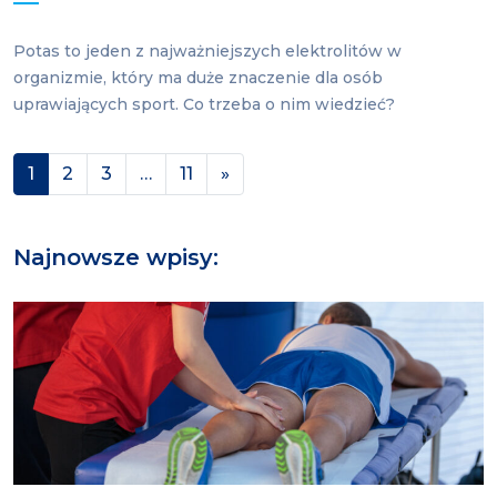
Potas to jeden z najważniejszych elektrolitów w
organizmie, który ma duże znaczenie dla osób
uprawiających sport. Co trzeba o nim wiedzieć?
Nawigacja po wpisach
1
2
3
…
11
»
Najnowsze wpisy: