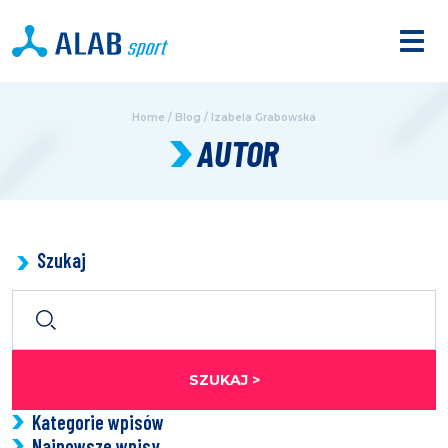
Home
/
Blog
/
Izabela Grabowska
AUTOR
Szukaj
SZUKAJ >
Kategorie wpisów
Najnowsze wpisy