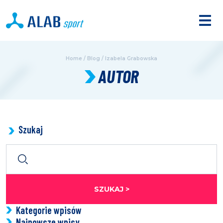
Home
/
Blog
/
Izabela Grabowska
AUTOR
Szukaj
SZUKAJ >
Kategorie wpisów
Najnowsze wpisy