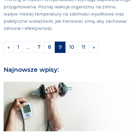
przygotowania. Poznaj reakcje organizmu na zimno,
wpływ niskiej temperatury na zdolności wysiłkowe oraz
praktyczne wskazówki, jak trenować zimą, aby zachować
zdrowie i efektywność.
Nawigacja po wpisach
«
1
…
7
8
9
10
11
»
Najnowsze wpisy: