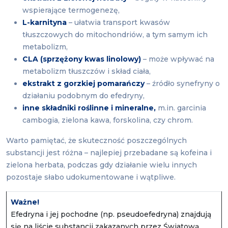
wspierające termogenezę,
L-karnityna
– ułatwia transport kwasów
tłuszczowych do mitochondriów, a tym samym ich
metabolizm,
CLA (sprzężony kwas linolowy)
– może wpływać na
metabolizm tłuszczów i skład ciała,
ekstrakt z gorzkiej pomarańczy
– źródło synefryny o
działaniu podobnym do efedryny,
inne składniki roślinne i mineralne,
m.in. garcinia
cambogia, zielona kawa, forskolina, czy chrom.
Warto pamiętać, że skuteczność poszczególnych
substancji jest różna – najlepiej przebadane są kofeina i
zielona herbata, podczas gdy działanie wielu innych
pozostaje słabo udokumentowane i wątpliwe.
Ważne!
Efedryna i jej pochodne (np. pseudoefedryna) znajdują
się na liście substancji zakazanych przez Światową