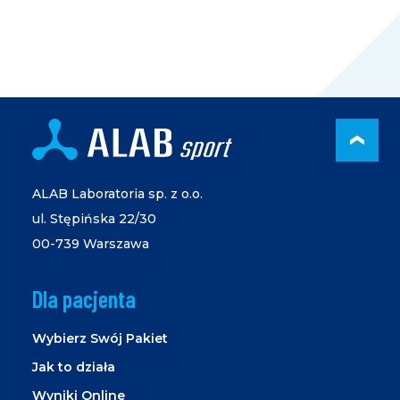
PRZ
ALAB Laboratoria sp. z o.o.
ul. Stępińska 22/30
00-739 Warszawa
Dla pacjenta
Wybierz Swój Pakiet
Jak to działa
Wyniki Online