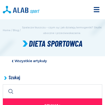
Spalacze tłuszczu – czym są i jak działają termogeniki? Skutki
Home
/
Blog
/
uboczne i przeciwwskazania
DIETA SPORTOWCA
Wszystkie artykuły
Szukaj