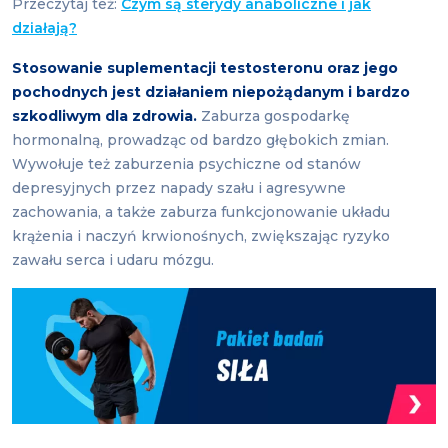
Przeczytaj też:
Czym są sterydy anaboliczne i jak
działają?
Stosowanie suplementacji testosteronu oraz jego
pochodnych jest działaniem niepożądanym i bardzo
szkodliwym dla zdrowia.
Zaburza gospodarkę
hormonalną, prowadząc od bardzo głębokich zmian.
Wywołuje też zaburzenia psychiczne od stanów
depresyjnych przez napady szału i agresywne
zachowania, a także zaburza funkcjonowanie układu
krążenia i naczyń krwionośnych, zwiększając ryzyko
zawału serca i udaru mózgu.