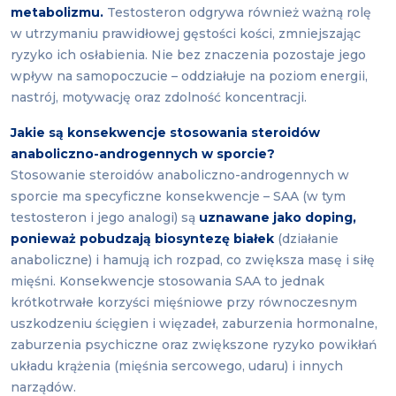
metabolizmu.
Testosteron odgrywa również ważną rolę
w utrzymaniu prawidłowej gęstości kości, zmniejszając
ryzyko ich osłabienia. Nie bez znaczenia pozostaje jego
wpływ na samopoczucie – oddziałuje na poziom energii,
nastrój, motywację oraz zdolność koncentracji.
Jakie są konsekwencje stosowania steroidów
anaboliczno-androgennych w sporcie?
Stosowanie steroidów anaboliczno-androgennych w
sporcie ma specyficzne konsekwencje – SAA (w tym
testosteron i jego analogi) są
uznawane jako doping,
ponieważ pobudzają biosyntezę białek
(działanie
anaboliczne) i hamują ich rozpad, co zwiększa masę i siłę
mięśni. Konsekwencje stosowania SAA to jednak
krótkotrwałe korzyści mięśniowe przy równoczesnym
uszkodzeniu ścięgien i więzadeł, zaburzenia hormonalne,
zaburzenia psychiczne oraz zwiększone ryzyko powikłań
układu krążenia (mięśnia sercowego, udaru) i innych
narządów.