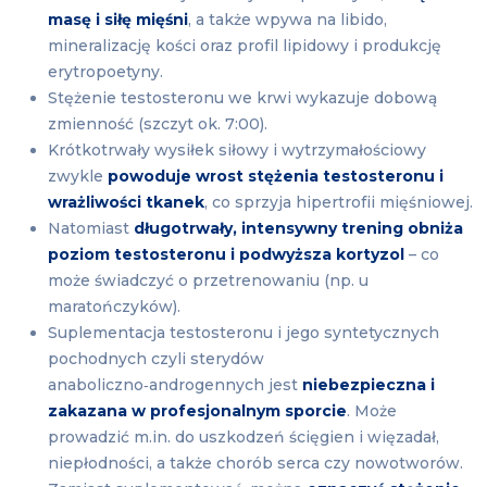
masę i siłę mięśni
, a także wpywa na libido,
mineralizację kości oraz profil lipidowy i produkcję
erytropoetyny.
Stężenie testosteronu we krwi wykazuje dobową
zmienność (szczyt ok. 7:00).
Krótkotrwały wysiłek siłowy i wytrzymałościowy
zwykle
powoduje wrost stężenia testosteronu i
wrażliwości tkanek
, co sprzyja hipertrofii mięśniowej.
Natomiast
długotrwały, intensywny trening obniża
poziom testosteronu i podwyższa kortyzol
– co
może świadczyć o przetrenowaniu (np. u
maratończyków).
Suplementacja testosteronu i jego syntetycznych
pochodnych czyli sterydów
anaboliczno‑androgennych jest
niebezpieczna i
zakazana w profesjonalnym sporcie
. Może
prowadzić m.in. do uszkodzeń ścięgien i więzadał,
niepłodności, a także chorób serca czy nowotworów.