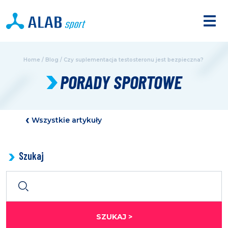
Home
/
Blog
/
Czy suplementacja testosteronu jest bezpieczna?
PORADY SPORTOWE
Wszystkie artykuły
Szukaj
SZUKAJ >