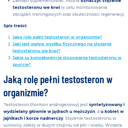
Zamiast suplementować, można
oznaczyć stężenie
testosteronu we krwi
w celu monitorowania
obciążeń treningowych oraz skuteczności regeneracji.
Spis treści:
Jaką rolę pełni testosteron w organizmie?
Jaki jest wpływ wysiłku fizycznego na stężenie
testosteronu we krwi?
Jakie są konsekwencje stosowania testosteronu w
sporcie?
Jaką rolę pełni testosteron w
organizmie?
Testosteron (hormon androgenowy) jest
syntetyzowany i
wydzielany głównie w jądrach u mężczyzn
, a
u kobiet w
jajnikach i korze nadnerczy
. Stężenie testosteronu w
surowicy zależy w dużym stopniu od płci i wieku. Wzrasta