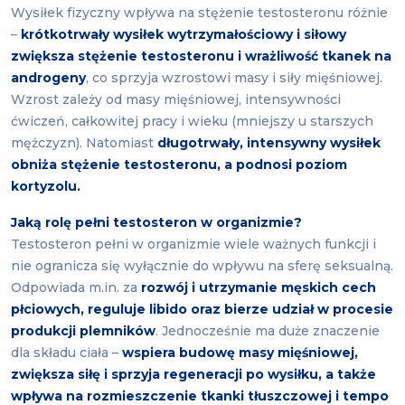
Wysiłek fizyczny wpływa na stężenie testosteronu różnie
–
krótkotrwały wysiłek wytrzymałościowy i siłowy
zwiększa stężenie testosteronu i wrażliwość tkanek na
androgeny
, co sprzyja wzrostowi masy i siły mięśniowej.
Wzrost zależy od masy mięśniowej, intensywności
ćwiczeń, całkowitej pracy i wieku (mniejszy u starszych
mężczyzn). Natomiast
długotrwały, intensywny wysiłek
obniża stężenie testosteronu, a podnosi poziom
kortyzolu.
Jaką rolę pełni testosteron w organizmie?
Testosteron pełni w organizmie wiele ważnych funkcji i
nie ogranicza się wyłącznie do wpływu na sferę seksualną.
Odpowiada m.in. za
rozwój i utrzymanie męskich cech
płciowych, reguluje libido oraz bierze udział w procesie
produkcji plemników
. Jednocześnie ma duże znaczenie
dla składu ciała –
wspiera budowę masy mięśniowej,
zwiększa siłę i sprzyja regeneracji po wysiłku, a także
wpływa na rozmieszczenie tkanki tłuszczowej i tempo