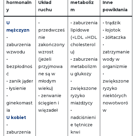
hormonaln
Układ
metaboliz
Inne
y
ruchu
m
powikłania
U
•
• zaburzenia
• trądzik
mężczyzn
przedwcześ
lipidowe
• łojotok
•
nie
(↑LDL ↓HDL
• żółtaczka
zaburzenia
zakończony
cholesterol
•
wzwodu
wzrost
u)
zatrzymanie
•
(jeżeli
• zaburzenia
wody w
bezpłodnoś
przyjmowa
metabolizm
organizmie
ć
ne są w
u glukozy
•
• zanik jąder
młodym
•
zwiększone
• łysienie
wieku)
zwiększone
ryzyko
•
• zerwanie
ryzyko
niektórych
ginekomast
ścięgien i
miażdżycy
nowotworó
ia
więzadeł
•
w
U kobiet
nadciśnieni
•
e tętnicze
zaburzenia
krwi