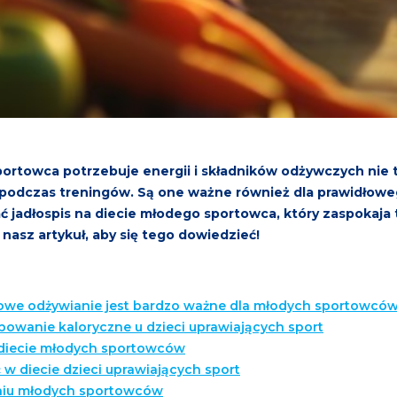
rtowca potrzebuje energii i składników odżywczych nie t
odczas treningów. Są one ważne również dla prawidłoweg
ć jadłospis na diecie młodego sportowca, który zaspokaja 
nasz artykuł, aby się tego dowiedzieć!
owe odżywianie jest bardzo ważne dla młodych sportowcó
bowanie kaloryczne u dzieci uprawiających sport
iecie młodych sportowców
ość w diecie dzieci uprawiających sport
niu młodych sportowców