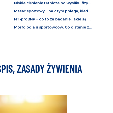
Niskie ciśnienie tętnicze po wysiłku fizycznym. Co oznacza i kiedy powinno niepokoić?
Masaż sportowy – na czym polega, kiedy jest wskazany i jak działa?
NT-proBNP – co to za badanie, jakie są normy i co oznacza wysoki wynik u sportowca?
Morfologia u sportowców. Co o stanie zdrowia i kondycji mówią wyniki badania krwi?
IS, ZASADY ŻYWIENIA