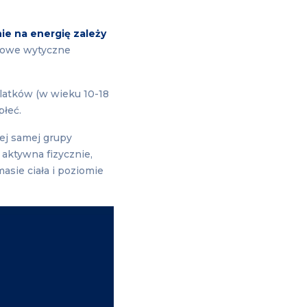
e na energię zależy
owe wytyczne
tolatków (w wieku 10-18
płeć.
tej samej grupy
 aktywna fizycznie,
asie ciała i poziomie