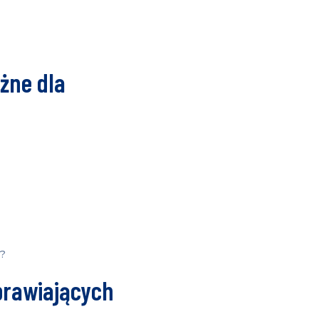
żne dla
w?
prawiających