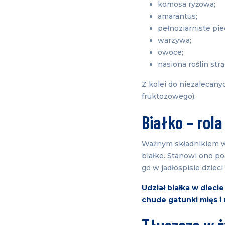
komosa ryżowa;
amarantus;
pełnoziarniste pi
warzywa;
owoce;
nasiona roślin st
Z kolei do niezalecan
fruktozowego).
Białko – rola
Ważnym składnikiem w 
białko. Stanowi ono p
go w jadłospisie dziec
Udział białka w diec
chude gatunki mięs i 