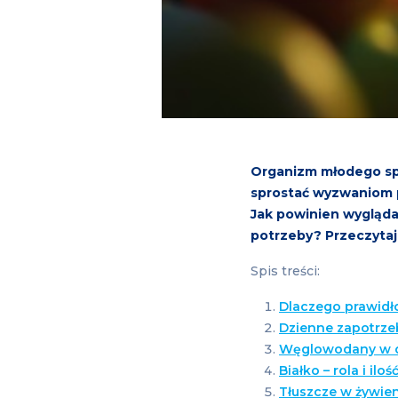
Organizm młodego spo
sprostać wyzwaniom p
Jak powinien wygląda
potrzeby? Przeczytaj 
Spis treści:
Dlaczego prawidł
Dzienne zapotrze
Węglowodany w d
Białko – rola i il
Tłuszcze w żywie