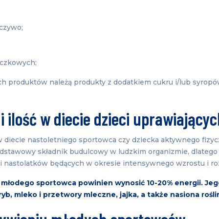
eczywo;
rączkowych;
ych produktów należą produkty z dodatkiem cukru i/lub syrop
 i ilość w diecie dzieci uprawiający
diecie nastoletniego sportowca czy dziecka aktywnego fizycz
odstawowy składnik budulcowy w ludzkim organizmie, dlatego
i i nastolatków będących w okresie intensywnego wzrostu i ro
ie młodego sportowca powinien wynosić 10-20% energii. Je
ryb, mleko i przetwory mleczne, jajka, a także nasiona rośl