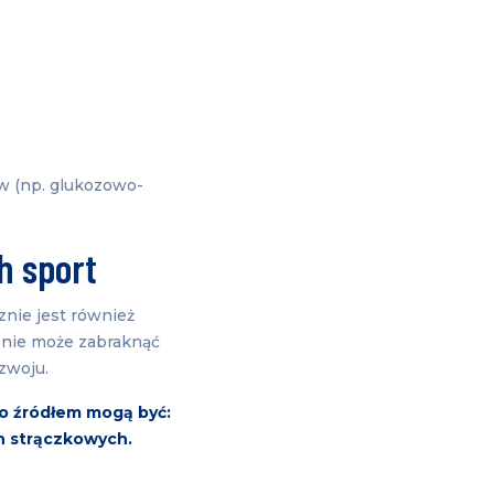
ów (np. glukozowo-
ch sport
nie jest również
 nie może zabraknąć
zwoju.
go źródłem mogą być:
in strączkowych.