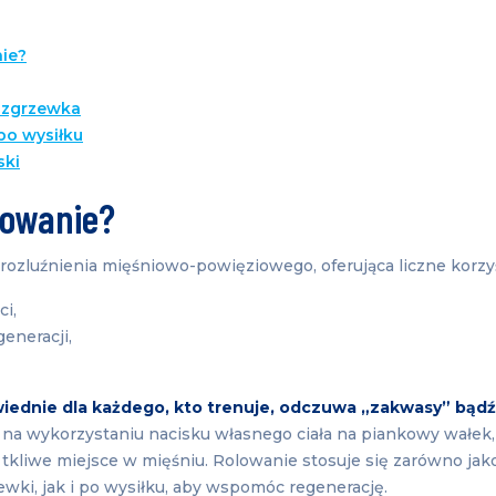
nie
?
ozgrzewka
po wysiłku
ski
lowanie?
rozluźnienia mięśniowo-powięziowego, oferująca liczne korzyśc
i,
eneracji,
iednie dla każdego, kto trenuje, odczuwa „zakwasy” bąd
na wykorzystaniu nacisku własnego ciała na piankowy wałek
tkliwe miejsce w mięśniu. Rolowanie stosuje się zarówno jako
wki, jak i po wysiłku, aby wspomóc regenerację.