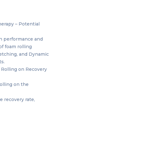
erapy – Potential
 on performance and
of foam rolling
tretching, and Dynamic
lts.
m Rolling on Recovery
olling on the
e recovery rate,