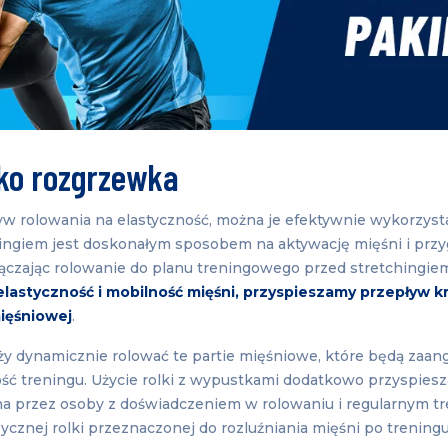
ko rozgrzewka
w rolowania na elastyczność, można je efektywnie wykorzyst
eningiem jest doskonałym sposobem na aktywację mięśni i prz
łączając rolowanie do planu treningowego przed stretchingie
lastyczność i mobilność mięśni, przyspieszamy przepływ k
ięśniowej
.
ży dynamicznie rolować te partie mięśniowe, które będą zaa
ć treningu. Użycie rolki z wypustkami dodatkowo przyspiesza
 przez osoby z doświadczeniem w rolowaniu i regularnym tr
ycznej rolki przeznaczonej do rozluźniania mięśni po trening