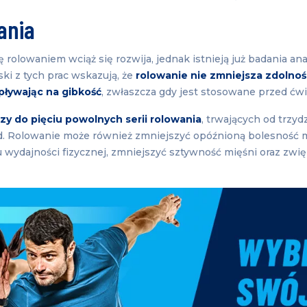
ania
 rolowaniem wciąż się rozwija, jednak istnieją już badania ana
ski z tych prac wskazują, że
rolowanie nie zmniejsza zdolnoś
pływając na gibkość
, zwłaszcza gdy jest stosowane przed ćw
rzy do pięciu powolnych serii rolowania
, trwających od trzyd
d. Rolowanie może również zmniejszyć opóźnioną bolesność 
 wydajności fizycznej, zmniejszyć sztywność mięśni oraz zwi