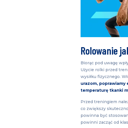
Rolowanie ja
Biorąc pod uwagę wpły
Użycie rolki przed tr
wysiłku fizycznego. W
urazom, poprawiamy e
temperaturę tkanki m
Przed treningiem nale
co zwiększy skutecznoś
powinna być stosowana
powinni zacząć od klas