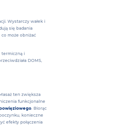
cji. Wystarczy wałek i
dują się badania
, co może obniżać
 termiczną i
przeciwdziała DOMS,
 Masaż ten zwiększa
aniczenia funkcjonalne
o-powięziowego
. Biorąc
poczynku, konieczne
żyć efekty połączenia