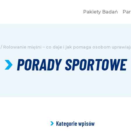
Pakiety Badań
Par
/
Rolowanie mięśni – co daje i jak pomaga osobom uprawia
PORADY SPORTOWE
Kategorie wpisów