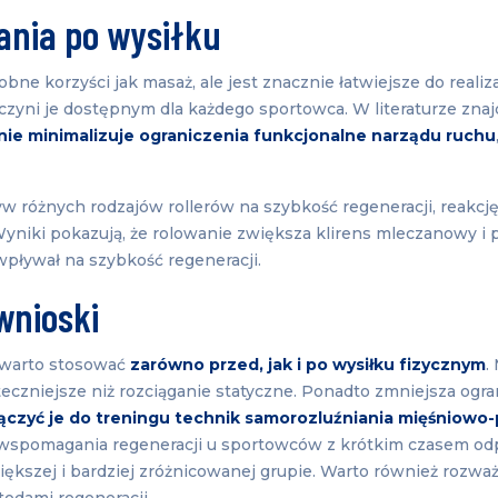
ania po wysiłku
ne korzyści jak masaż, ale jest znacznie łatwiejsze do realiza
 czyni je dostępnym dla każdego sportowca. W literaturze znaj
nie minimalizuje ograniczenia funkcjonalne narządu ruchu
w różnych rodzajów rollerów na szybkość regeneracji, reakcję
niki pokazują, że rolowanie zwiększa klirens mleczanowy i 
wpływał na szybkość regeneracji.
wnioski
 warto stosować
zarówno przed, jak i po wysiłku fizycznym
.
uteczniejsze niż rozciąganie statyczne. Ponadto zmniejsza ogr
ączyć je do treningu technik samorozluźniania mięśniow
wspomagania regeneracji u sportowców z krótkim czasem od
iększej i bardziej zróżnicowanej grupie. Warto również rozwa