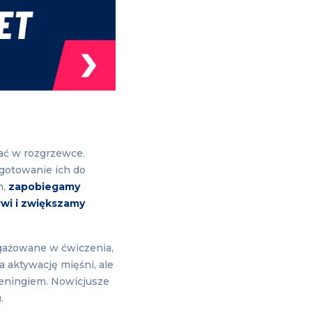
ać w rozgrzewce.
ygotowanie ich do
m,
zapobiegamy
rwi i zwiększamy
ngażowane w ćwiczenia,
 aktywację mięśni, ale
eningiem. Nowicjusze
u.