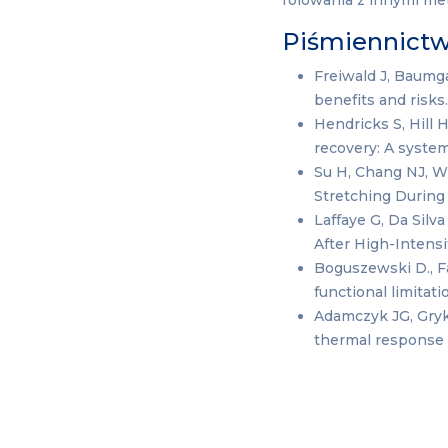
rolowania z innymi me
Piśmiennict
Freiwald J, Baumg
benefits and risk
Hendricks S, Hill 
recovery: A system
Su H, Chang NJ, Wu
Stretching During
Laffaye G, Da Silv
After High-Intensi
Boguszewski D., Fa
functional limita
Adamczyk JG, Gryko
thermal respons