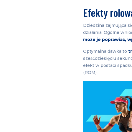
Efekty rolow
Dziedzina zajmująca się
działania. Ogólne wnio
może je poprawiać, w
Optymalna dawka to
t
sześćdziesięciu sekun
efekt w postaci spadku
(ROM).