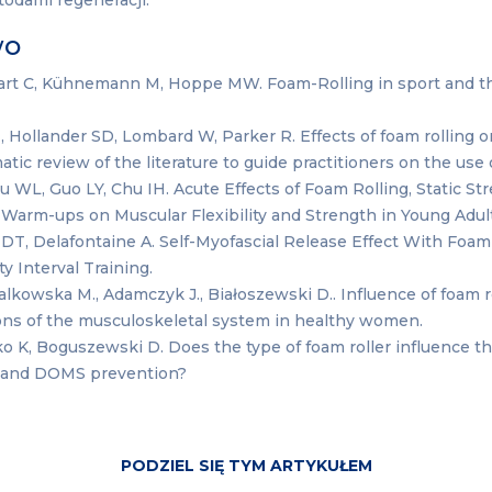
todami regeneracji.
wo
art C, Kühnemann M, Hoppe MW. Foam-Rolling in sport and th
s.
H, Hollander SD, Lombard W, Parker R. Effects of foam rolling
atic review of the literature to guide practitioners on the use 
 WL, Guo LY, Chu IH. Acute Effects of Foam Rolling, Static S
 Warm-ups on Muscular Flexibility and Strength in Young Adu
a DT, Delafontaine A. Self-Myofascial Release Effect With Foa
ty Interval Training.
lkowska M., Adamczyk J., Białoszewski D.. Influence of foam r
tions of the musculoskeletal system in healthy women.
 K, Boguszewski D. Does the type of foam roller influence th
e and DOMS prevention?
PODZIEL SIĘ TYM ARTYKUŁEM