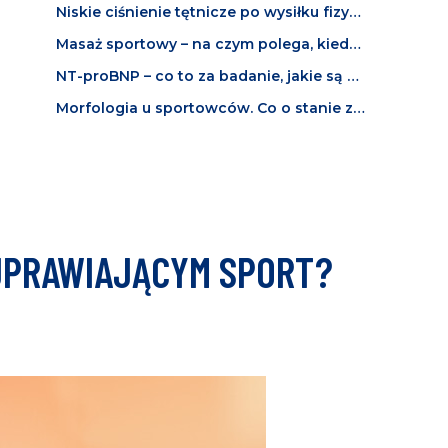
Niskie ciśnienie tętnicze po wysiłku fizycznym. Co oznacza i kiedy powinno niepokoić?
Masaż sportowy – na czym polega, kiedy jest wskazany i jak działa?
NT-proBNP – co to za badanie, jakie są normy i co oznacza wysoki wynik u sportowca?
Morfologia u sportowców. Co o stanie zdrowia i kondycji mówią wyniki badania krwi?
 UPRAWIAJĄCYM SPORT?