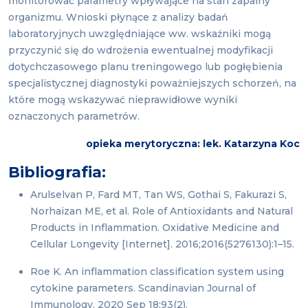
monitorować parametry wpływające na stan zapalny
organizmu. Wnioski płynące z analizy badań
laboratoryjnych uwzględniające ww. wskaźniki mogą
przyczynić się do wdrożenia ewentualnej modyfikacji
dotychczasowego planu treningowego lub pogłębienia
specjalistycznej diagnostyki poważniejszych schorzeń, na
które mogą wskazywać nieprawidłowe wyniki
oznaczonych parametrów.
opieka merytoryczna: lek. Katarzyna Koc
Bibliografia:
Arulselvan P, Fard MT, Tan WS, Gothai S, Fakurazi S,
Norhaizan ME, et al. Role of Antioxidants and Natural
Products in Inflammation. Oxidative Medicine and
Cellular Longevity [Internet]. 2016;2016(5276130):1–15.
Roe K. An inflammation classification system using
cytokine parameters. Scandinavian Journal of
Immunology. 2020 Sep 18;93(2).