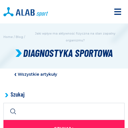
Jaki wpływ ma aktywność fizyczna na stan zapalny
Home
/
Blog
/
organizmu?
DIAGNOSTYKA SPORTOWA
Wszystkie artykuły
Szukaj