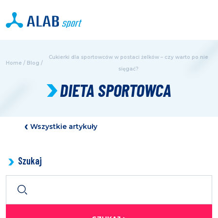
Cukierki dla sportowców w postaci żelków – czy warto po nie
Home
/
Blog
/
sięgać?
DIETA SPORTOWCA
Wszystkie artykuły
Szukaj