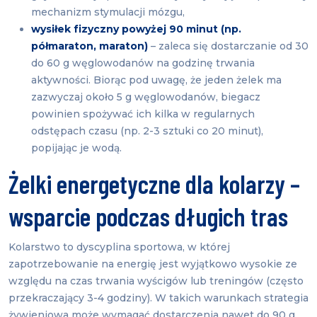
mechanizm stymulacji mózgu,
wysiłek fizyczny powyżej 90 minut (np.
półmaraton, maraton)
– zaleca się dostarczanie od 30
do 60 g węglowodanów na godzinę trwania
aktywności. Biorąc pod uwagę, że jeden żelek ma
zazwyczaj około 5 g węglowodanów, biegacz
powinien spożywać ich kilka w regularnych
odstępach czasu (np. 2-3 sztuki co 20 minut),
popijając je wodą.
Żelki energetyczne dla kolarzy –
wsparcie podczas długich tras
Kolarstwo to dyscyplina sportowa, w której
zapotrzebowanie na energię jest wyjątkowo wysokie ze
względu na czas trwania wyścigów lub treningów (często
przekraczający 3-4 godziny). W takich warunkach strategia
żywieniowa może wymagać dostarczenia nawet do 90 g