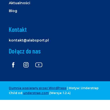
Aktualności
Blog
Kontakt
kontakt@alabsport.pl
Dołącz do nas
Dumnie wspierany przez WordPress
|
Motyw: Understrap
Child od
understrap.com
.(Wersja: 1.2.4)