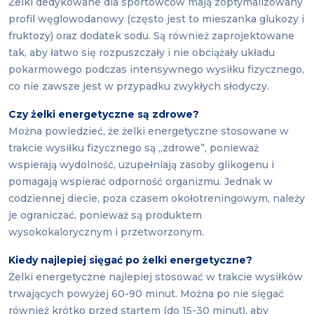
Żelki dedykowane dla sportowców mają zoptymalizowany
profil węglowodanowy (często jest to mieszanka glukozy i
fruktozy) oraz dodatek sodu. Są również zaprojektowane
tak, aby łatwo się rozpuszczały i nie obciążały układu
pokarmowego podczas intensywnego wysiłku fizycznego,
co nie zawsze jest w przypadku zwykłych słodyczy.
Czy żelki energetyczne są zdrowe?
Można powiedzieć, że żelki energetyczne stosowane w
trakcie wysiłku fizycznego są „zdrowe”, ponieważ
wspierają wydolność, uzupełniają zasoby glikogenu i
pomagają wspierać odporność organizmu. Jednak w
codziennej diecie, poza czasem okołotreningowym, należy
je ograniczać, ponieważ są produktem
wysokokalorycznym i przetworzonym.
Kiedy najlepiej sięgać po żelki energetyczne?
Żelki energetyczne najlepiej stosować w trakcie wysiłków
trwających powyżej 60-90 minut. Można po nie sięgać
również krótko przed startem (do 15-30 minut), aby