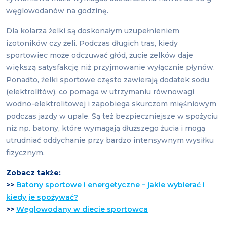
węglowodanów na godzinę.
Dla kolarza żelki są doskonałym uzupełnieniem
izotoników czy żeli. Podczas długich tras, kiedy
sportowiec może odczuwać głód, żucie żelków daje
większą satysfakcję niż przyjmowanie wyłącznie płynów.
Ponadto, żelki sportowe często zawierają dodatek sodu
(elektrolitów), co pomaga w utrzymaniu równowagi
wodno-elektrolitowej i zapobiega skurczom mięśniowym
podczas jazdy w upale. Są też bezpieczniejsze w spożyciu
niż np. batony, które wymagają dłuższego żucia i mogą
utrudniać oddychanie przy bardzo intensywnym wysiłku
fizycznym.
Zobacz także:
>>
Batony sportowe i energetyczne – jakie wybierać i
kiedy je spożywać?
>>
Węglowodany w diecie sportowca