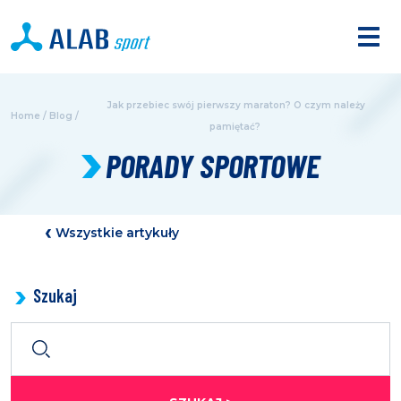
Jak przebiec swój pierwszy maraton? O czym należy
Home
/
Blog
/
pamiętać?
PORADY SPORTOWE
Wszystkie artykuły
Szukaj