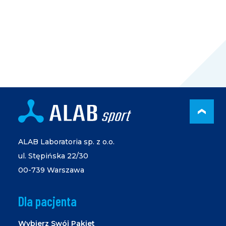
PRZ
ALAB Laboratoria sp. z o.o.
ul. Stępińska 22/30
00-739 Warszawa
Dla pacjenta
Wybierz Swój Pakiet