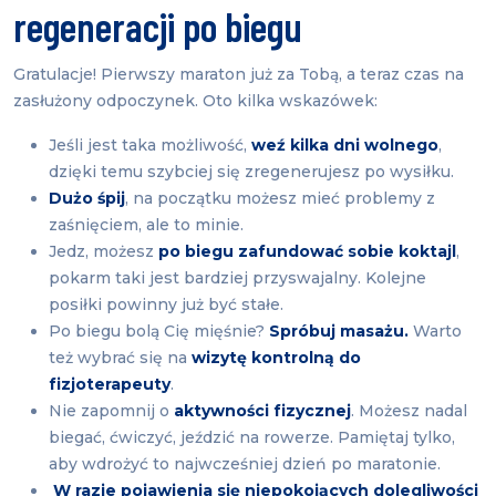
regeneracji po biegu
Gratulacje! Pierwszy maraton już za Tobą, a teraz czas na
zasłużony odpoczynek. Oto kilka wskazówek:
Jeśli jest taka możliwość,
weź kilka dni wolnego
,
dzięki temu szybciej się zregenerujesz po wysiłku.
Dużo śpij
, na początku możesz mieć problemy z
zaśnięciem, ale to minie.
Jedz, możesz
po biegu zafundować sobie koktajl
,
pokarm taki jest bardziej przyswajalny. Kolejne
posiłki powinny już być stałe.
Po biegu bolą Cię mięśnie?
Spróbuj masażu.
Warto
też wybrać się na
wizytę kontrolną do
fizjoterapeuty
.
Nie zapomnij o
aktywności fizycznej
. Możesz nadal
biegać, ćwiczyć, jeździć na rowerze. Pamiętaj tylko,
aby wdrożyć to najwcześniej dzień po maratonie.
W razie pojawienia się niepokojących dolegliwości