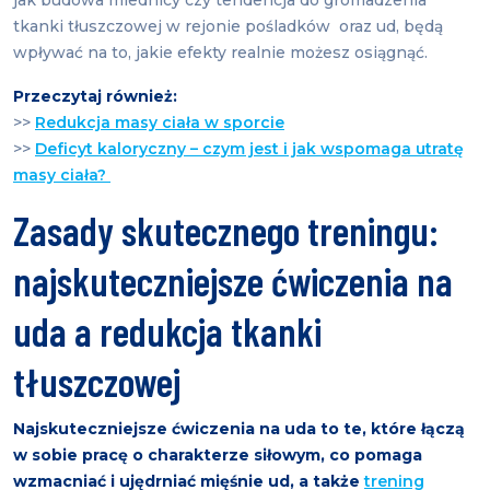
jak budowa miednicy czy tendencja do gromadzenia
tkanki tłuszczowej w rejonie pośladków oraz ud, będą
wpływać na to, jakie efekty realnie możesz osiągnąć.
Przeczytaj również:
>>
Redukcja masy ciała w sporcie
>>
Deficyt kaloryczny – czym jest i jak wspomaga utratę
masy ciała?
Zasady skutecznego treningu:
najskuteczniejsze ćwiczenia na
uda a redukcja tkanki
tłuszczowej
Najskuteczniejsze ćwiczenia na uda to te, które łączą
w sobie pracę o charakterze siłowym, co pomaga
wzmacniać i ujędrniać mięśnie ud, a także
trening