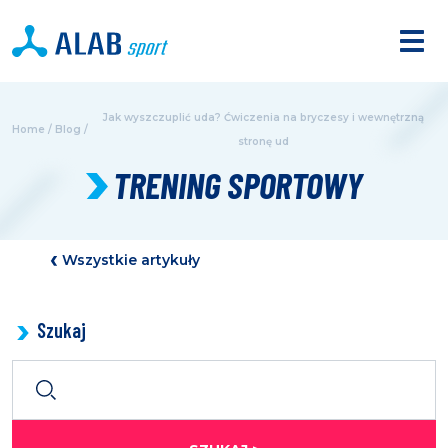
Jak wyszczuplić uda? Ćwiczenia na bryczesy i wewnętrzną
Home
/
Blog
/
stronę ud
TRENING SPORTOWY
Wszystkie artykuły
Szukaj