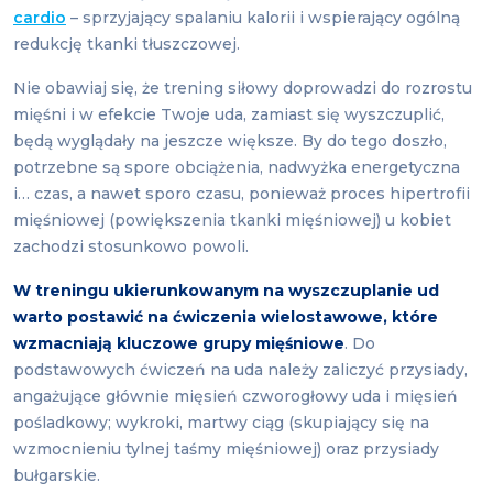
cardio
– sprzyjający spalaniu kalorii i wspierający ogólną
redukcję tkanki tłuszczowej.
Nie obawiaj się, że trening siłowy doprowadzi do rozrostu
mięśni i w efekcie Twoje uda, zamiast się wyszczuplić,
będą wyglądały na jeszcze większe. By do tego doszło,
potrzebne są spore obciążenia, nadwyżka energetyczna
i… czas, a nawet sporo czasu, ponieważ proces hipertrofii
mięśniowej (powiększenia tkanki mięśniowej) u kobiet
zachodzi stosunkowo powoli.
W treningu ukierunkowanym na wyszczuplanie ud
warto postawić na ćwiczenia wielostawowe, które
wzmacniają kluczowe grupy mięśniowe
. Do
podstawowych ćwiczeń na uda należy zaliczyć przysiady,
angażujące głównie mięsień czworogłowy uda i mięsień
pośladkowy; wykroki, martwy ciąg (skupiający się na
wzmocnieniu tylnej taśmy mięśniowej) oraz przysiady
bułgarskie.