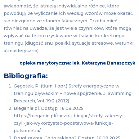
świadomość, że istnieją indywidualne różnice, które
powodują, że wyliczanie ich według wzorów może okazać
się niezgodne ze stanem faktycznym. Trzeba mieć
również na uwadze, że jest wiele czynników, które mogą
wpływać na tętno uzyskiwane w trakcie konkretnego
treningu (długość snu, posiłki, sytuacje stresowe, warunki
atmosferyczne).
opieka merytoryczna: lek. Katarzyna Banaszczyk
Bibliografia:
Gęgotek, P. (tłum. I opr.) Strefy energetyczne w
treningu pływackim – nowe spojrzenie. J. Swimming
Research, Vol. 19:2 (2012).
Bieganie.pl. Dostęp: 16.08.2025
https://bieganie.pl/zacznij-biegac/strefy-zakresy-
czyli-jak-wykorzystac-podstawowa-funkcje-
pulsometra/
Drugi zakres. Co to takiego? Dostęp: 16.08.2025