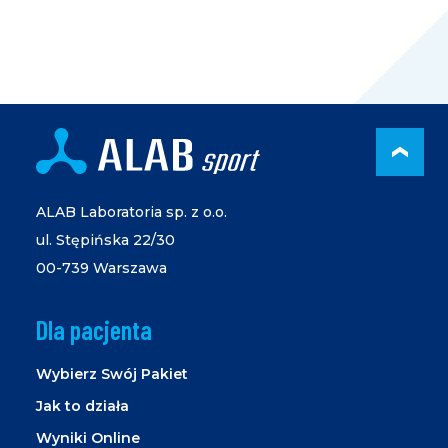
PRZ
ALAB Laboratoria sp. z o.o.
ul. Stępińska 22/30
00-739 Warszawa
Dla pacjenta
Wybierz Swój Pakiet
Jak to działa
Wyniki Online