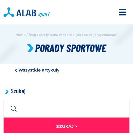
Home
/
Blog
/
Strefy tętna w sporcie: jak i po co je wyznaczać?
PORADY SPORTOWE
Wszystkie artykuły
Szukaj
SZUKAJ >