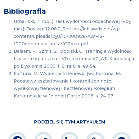
Bibliografia
Urbański, R. (opr.) Test wydolności oddechowej (V0
2
max). Dostęp: 12.08.2
5 https://lab.awfis.net/wp-
2
content/uploads/2
0/10/200926-AWFIS-
2
1000genomow-opis-VO2max.pdf
Balsam, P., Szmit, S., Opolski, G. Trening a wydolność
fizyczna organizmu – V0
max oraz V0
AT. Kardiologia
2
2
po Dyplomie 2009, t. 8, nr 8, s. 49-54.
Fortuna, M. Wydolność tlenowa. [w:] Fortuna, M.
Podstawy kształtowania i kontroli zdolności
wysiłkowej tlenowej i beztlenowej. Kolegium
Karkonoskie w Jeleniej Górze 2008, s. 24-27.
PODZIEL SIĘ TYM ARTYKUŁEM