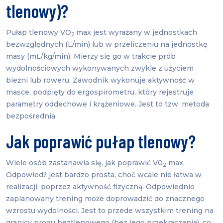
tlenowy)?
Pułap tlenowy VO
max jest wyrażany w jednostkach
2
bezwzględnych (L/min) lub w przeliczeniu na jednostkę
masy (mL/kg/min). Mierzy się go w trakcie prób
wydolnościowych wykonywanych zwykle z użyciem
bieżni lub roweru. Zawodnik wykonuje aktywność w
masce, podpięty do ergospirometru, który rejestruje
parametry oddechowe i krążeniowe. Jest to tzw. metoda
bezpośrednia.
Jak poprawić pułap tlenowy?
Wiele osób zastanawia się, jak poprawić V0
max.
2
Odpowiedź jest bardzo prosta, choć wcale nie łatwa w
realizacji: poprzez aktywność fizyczną. Odpowiednio
zaplanowany trening może doprowadzić do znacznego
wzrostu wydolności. Jest to przede wszystkim trening na
granicy progu beztlenowego (bez jego przekraczania), co