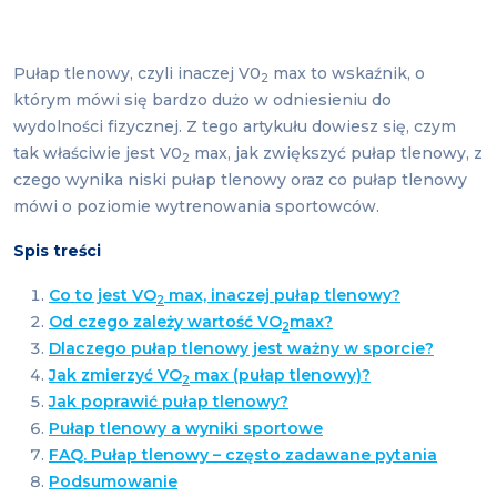
Pułap tlenowy, czyli inaczej V0
max to wskaźnik, o
2
którym mówi się bardzo dużo w odniesieniu do
wydolności fizycznej. Z tego artykułu dowiesz się, czym
tak właściwie jest V0
max, jak zwiększyć pułap tlenowy, z
2
czego wynika niski pułap tlenowy oraz co pułap tlenowy
mówi o poziomie wytrenowania sportowców.
Spis treści
Co to jest VO
max, inaczej pułap tlenowy?
2
Od czego zależy wartość VO
max?
2
Dlaczego pułap tlenowy jest ważny w sporcie?
Jak zmierzyć VO
max (pułap tlenowy)?
2
Jak poprawić pułap tlenowy?
Pułap tlenowy a wyniki sportowe
FAQ. Pułap tlenowy – często zadawane pytania
Podsumowanie