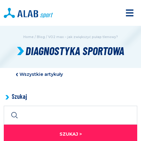
Home
/
Blog
/
VO2 max – jak zwiększyć pułap tlenowy?
DIAGNOSTYKA SPORTOWA
Wszystkie artykuły
Szukaj
SZUKAJ >