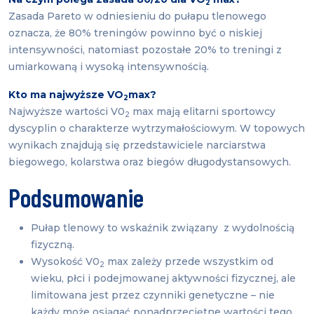
2
Zasada Pareto w odniesieniu do pułapu tlenowego
oznacza, że 80% treningów powinno być o niskiej
intensywności, natomiast pozostałe 20% to treningi z
umiarkowaną i wysoką intensywnością.
Kto ma najwyższe VO
max?
2
Najwyższe wartości V0
max mają elitarni sportowcy
2
dyscyplin o charakterze wytrzymałościowym. W topowych
wynikach znajdują się przedstawiciele narciarstwa
biegowego, kolarstwa oraz biegów długodystansowych.
Podsumowanie
Pułap tlenowy to wskaźnik związany z wydolnością
fizyczną.
Wysokość V0
max zależy przede wszystkim od
2
wieku, płci i podejmowanej aktywności fizycznej, ale
limitowana jest przez czynniki genetyczne – nie
każdy może osiągać ponadprzeciętne wartości tego