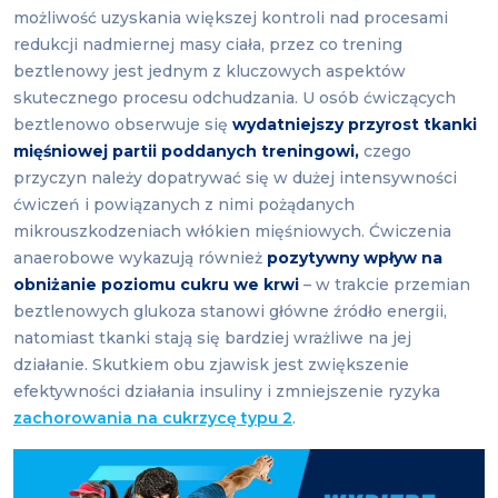
możliwość uzyskania większej kontroli nad procesami
redukcji nadmiernej masy ciała, przez co trening
beztlenowy jest jednym z kluczowych aspektów
skutecznego procesu odchudzania. U osób ćwiczących
beztlenowo obserwuje się
wydatniejszy przyrost tkanki
mięśniowej partii poddanych treningowi,
czego
przyczyn należy dopatrywać się w dużej intensywności
ćwiczeń i powiązanych z nimi pożądanych
mikrouszkodzeniach włókien mięśniowych. Ćwiczenia
anaerobowe wykazują również
pozytywny wpływ na
obniżanie poziomu cukru we krwi
– w trakcie przemian
beztlenowych glukoza stanowi główne źródło energii,
natomiast tkanki stają się bardziej wrażliwe na jej
działanie. Skutkiem obu zjawisk jest zwiększenie
efektywności działania insuliny i zmniejszenie ryzyka
zachorowania na cukrzycę typu 2
.