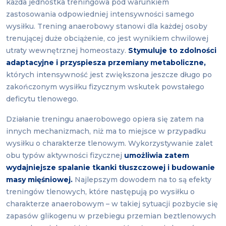
każda jednostka treningowa pod warunkiem
zastosowania odpowiedniej intensywności samego
wysiłku. Trening anaerobowy stanowi dla każdej osoby
trenującej duże obciążenie, co jest wynikiem chwilowej
utraty wewnętrznej homeostazy.
Stymuluje to zdolności
adaptacyjne i przyspiesza przemiany metaboliczne,
których intensywność jest zwiększona jeszcze długo po
zakończonym wysiłku fizycznym wskutek powstałego
deficytu tlenowego.
Działanie treningu anaerobowego opiera się zatem na
innych mechanizmach, niż ma to miejsce w przypadku
wysiłku o charakterze tlenowym. Wykorzystywanie zalet
obu typów aktywności fizycznej
umożliwia zatem
wydajniejsze spalanie tkanki tłuszczowej i budowanie
masy mięśniowej.
Najlepszym dowodem na to są efekty
treningów tlenowych, które następują po wysiłku o
charakterze anaerobowym – w takiej sytuacji pozbycie się
zapasów glikogenu w przebiegu przemian beztlenowych