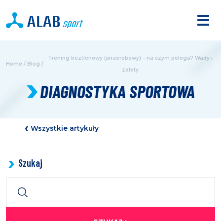
Trening beztlenowy (anaerobowy) – na czym polega? Wady i
Home
/
Blog
/
zalety
DIAGNOSTYKA SPORTOWA
Wszystkie artykuły
Szukaj