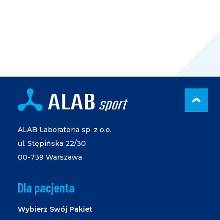
PRZ
ALAB Laboratoria sp. z o.o.
ul. Stępińska 22/30
00-739 Warszawa
Dla pacjenta
Wybierz Swój Pakiet