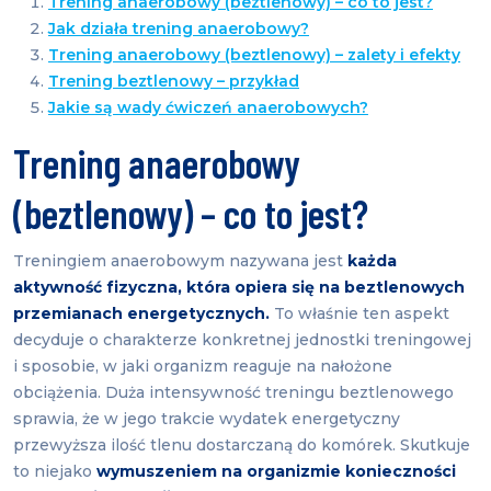
Trening anaerobowy (beztlenowy) – co to jest?
Jak działa trening anaerobowy?
Trening anaerobowy (beztlenowy) – zalety i efekty
Trening beztlenowy – przykład
Jakie są wady ćwiczeń anaerobowych?
Trening anaerobowy
(beztlenowy) – co to jest?
Treningiem anaerobowym nazywana jest
każda
aktywność fizyczna, która opiera się na beztlenowych
przemianach energetycznych.
To właśnie ten aspekt
decyduje o charakterze konkretnej jednostki treningowej
i sposobie, w jaki organizm reaguje na nałożone
obciążenia. Duża intensywność treningu beztlenowego
sprawia, że w jego trakcie wydatek energetyczny
przewyższa ilość tlenu dostarczaną do komórek. Skutkuje
to niejako
wymuszeniem na organizmie konieczności