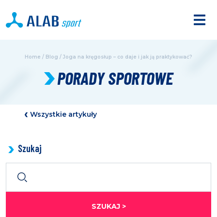
Home
/
Blog
/
Joga na kręgosłup – co daje i jak ją praktykować?
PORADY SPORTOWE
Wszystkie artykuły
Szukaj
SZUKAJ >