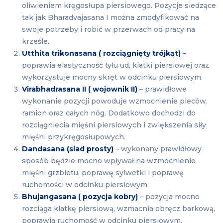
oliwieniem kręgosłupa piersiowego. Pozycje siedzące
tak jak Bharadvajasana I można zmodyfikować na
swoje potrzeby i robić w przerwach od pracy na
krześle.
Utthita trikonasana ( rozciągnięty trójkąt)
–
poprawia elastyczność tyłu ud, klatki piersiowej oraz
wykorzystuje mocny skręt w odcinku piersiowym.
Virabhadrasana II ( wojownik II)
– prawidłowe
wykonanie pozycji powoduje wzmocnienie pleców,
ramion oraz całych nóg. Dodatkowo dochodzi do
rozciągniecia mięśni piersiowych i zwiększenia siły
mięśni przykręgosłupowych.
Dandasana (siad prosty)
– wykonany prawidłowy
sposób będzie mocno wpływał na wzmocnienie
mięśni grzbietu, poprawę sylwetki i poprawę
ruchomości w odcinku piersiowym.
Bhujangasana ( pozycja kobry)
– pozycja mocno
rozciąga klatkę piersiową, wzmacnia obręcz barkową,
poprawia ruchomość w odcinku piersiowym.