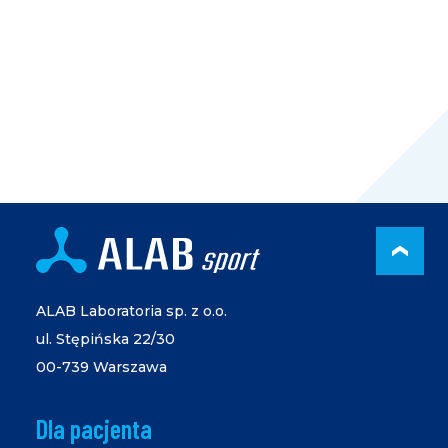
PRZ
ALAB Laboratoria sp. z o.o.
ul. Stępińska 22/30
00-739 Warszawa
Dla pacjenta