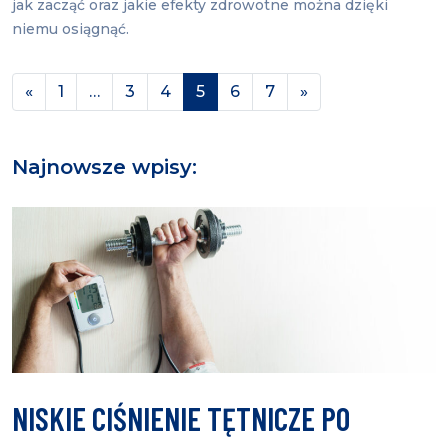
jak zacząć oraz jakie efekty zdrowotne można dzięki
niemu osiągnąć.
Nawigacja po wpisach
«
1
…
3
4
5
6
7
»
Najnowsze wpisy:
NISKIE CIŚNIENIE TĘTNICZE PO