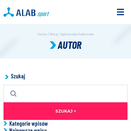
Home
/
Blog
/
Agnieszka Falborska
AUTOR
Szukaj
SZUKAJ >
Kategorie wpisów
Najnowsze wpisy