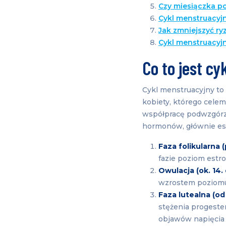
Czy miesiączka po
Cykl menstruacyj
Jak zmniejszyć ry
Cykl menstruacyj
Co to jest cy
Cykl menstruacyjny to
kobiety, którego cele
współpracę podwzgórza,
hormonów, głównie estro
Faza folikularna
fazie poziom estro
Owulacja (ok. 14. 
wzrostem poziomu
Faza lutealna (od 
stężenia progeste
objawów napięcia