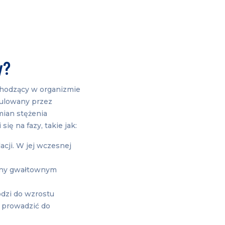
y?
achodzący w organizmie
gulowany przez
mian stężenia
ię na fazy, takie jak:
acji. W jej wczesnej
ony gwałtownym
odzi do wzrostu
 prowadzić do