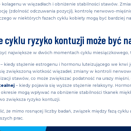
 kolagenu w więzadłach i obniżenie stabilności stawów. Zm
cję (zdolność odczuwania pozycji), kontrolę nerwowo-mięśn
aczego w niektórych fazach cyklu kobiety mogą być bardziej n
ie cyklu ryzyko kontuzji może być n
być największe w dwóch momentach cyklu miesiączkowego, t
– kiedy stężenie estrogenu i hormonu luteizującego we krwi 
się zwiększoną wiotkość więzadeł, zmiany w kontroli nerwow
izacji stawów, co może zwiększać podatność na urazy mięśni, ś
tealnej
– kiedy pojawia się wyższe stężenie relaksyny. Horm
okresie mogą wpływać na obniżenie stabilności tkanek miękki
wo zwiększa ryzyko kontuzji.
ić, że mimo rosnącej liczby badań, związek między fazą cyklu
lszych prac.