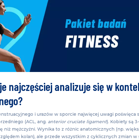
e najczęściej analizuje się w konte
nego?
nstruacyjnego i urazów w sporcie najwięcej uwagi poświęca
rzedniego (ACL, ang.
anterior cruciate ligament
). Kobiety są 3
ę niż mężczyźni. Wynika to z różnic anatomicznych (np. większ
zględem kolan), ale przede wszystkim z cyklicznych zmian w 