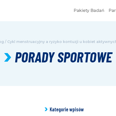
Pakiety Badań
Par
og
/
Cykl menstruacyjny a ryzyko kontuzji u kobiet aktywnych
PORADY SPORTOWE
Kategorie wpisów