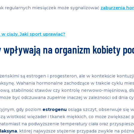
rak regularnych miesiączek może sygnalizować
zaburzenia ho
w ciąży. Jaki sport uprawiać?
 wpływają na organizm kobiety po
ńskimi są estrogen i progesteron, ale w kontekście kontuzji 
laksynę. Wahania hormonalne zachodzące w trakcie cyklu mi
iową, stabilność stawów czy kontrolę nerwowo-mięśniową, dl
może być odczuwana zupełnie inaczej w zależności od dnia cy
cyjnym, gdy poziom
estrogenu
osiąga szczyt, obserwuje się w
szą wiotkość więzadeł i tkanek miękkich, co może zwiększać p
atomiast na podwyższenie temperatury ciała oraz przyspiesz
elaksyna
, której najwyższe stężenie przypada zwykle na późni