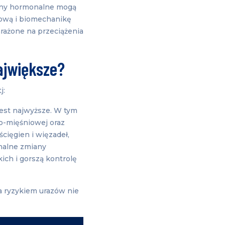
iany hormonalne mogą
iową i biomechanikę
arażone na przeciążenia
ajwiększe?
j:
jest najwyższe. W tym
o-mięśniowej oraz
cięgien i więzadeł,
onalne zmiany
ch i gorszą kontrolę
 a ryzykiem urazów nie