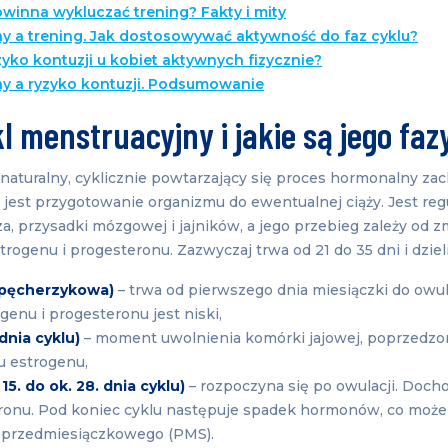
winna wykluczać trening? Fakty i mity
ny a trening. Jak dostosowywać aktywność do faz cyklu?
zyko kontuzji u kobiet aktywnych fizycznie?
ny a ryzyko kontuzji. Podsumowanie
kl menstruacyjny i jakie są jego faz
 naturalny, cyklicznie powtarzający się proces hormonalny z
m jest przygotowanie organizmu do ewentualnej ciąży. Jest re
 przysadki mózgowej i jajników, a jego przebieg zależy od z
genu i progesteronu. Zazwyczaj trwa od 21 do 35 dni i dzieli s
 (pęcherzykowa)
– trwa od pierwszego dnia miesiączki do owul
genu i progesteronu jest niski,
dnia cyklu)
– moment uwolnienia komórki jajowej, poprzedz
 estrogenu,
15. do ok. 28. dnia cyklu)
– rozpoczyna się po owulacji. Doch
ronu. Pod koniec cyklu następuje spadek hormonów, co może
 przedmiesiączkowego (PMS).