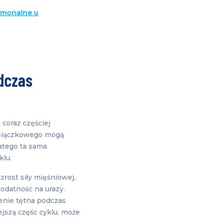
rmonalne u
dczas
coraz częściej
esiączkowego mogą
atego ta sama
klu.
zrost siły mięśniowej,
odatność na urazy.
enie tętna podczas
ejszą część cyklu, może