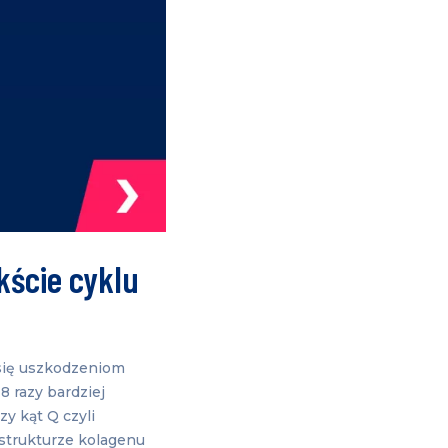
kście cyklu
 się uszkodzeniom
-8 razy bardziej
y kąt Q czyli
strukturze kolagenu