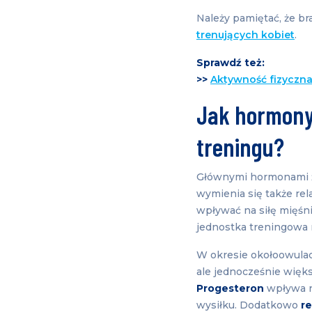
Należy pamiętać, że b
trenujących kobiet
.
Sprawdź też:
>>
Aktywność fizyczna 
Jak hormony
treningu?
Głównymi hormonami że
wymienia się także re
wpływać na siłę mięśn
jednostka treningowa 
W okresie okołoowula
ale jednocześnie więk
Progesteron
wpływa n
wysiłku. Dodatkowo
r