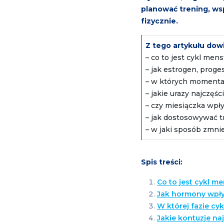
planować trening, ws
fizycznie.
Z tego artykułu dowi
– co to jest cykl me
– jak estrogen, proge
– w których momentac
– jakie urazy najczęś
– czy miesiączka wpły
– jak dostosowywać t
– w jaki sposób zmnie
Spis treści:
Co to jest cykl me
Jak hormony wpły
W której fazie cy
Jakie kontuzje na