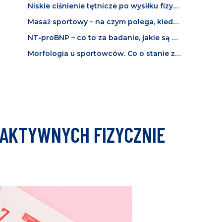
Niskie ciśnienie tętnicze po wysiłku fizycznym. Co oznacza i kiedy powinno niepokoić?
Masaż sportowy – na czym polega, kiedy jest wskazany i jak działa?
NT-proBNP – co to za badanie, jakie są normy i co oznacza wysoki wynik u sportowca?
Morfologia u sportowców. Co o stanie zdrowia i kondycji mówią wyniki badania krwi?
 AKTYWNYCH FIZYCZNIE