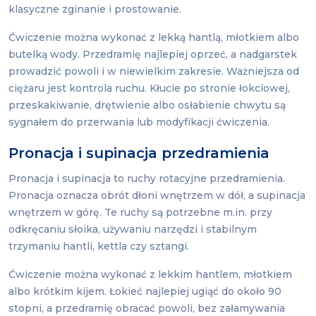
klasyczne zginanie i prostowanie.
Ćwiczenie można wykonać z lekką hantlą, młotkiem albo
butelką wody. Przedramię najlepiej oprzeć, a nadgarstek
prowadzić powoli i w niewielkim zakresie. Ważniejsza od
ciężaru jest kontrola ruchu. Kłucie po stronie łokciowej,
przeskakiwanie, drętwienie albo osłabienie chwytu są
sygnałem do przerwania lub modyfikacji ćwiczenia.
Pronacja i supinacja przedramienia
Pronacja i supinacja to ruchy rotacyjne przedramienia.
Pronacja oznacza obrót dłoni wnętrzem w dół, a supinacja
wnętrzem w górę. Te ruchy są potrzebne m.in. przy
odkręcaniu słoika, używaniu narzędzi i stabilnym
trzymaniu hantli, kettla czy sztangi.
Ćwiczenie można wykonać z lekkim hantlem, młotkiem
albo krótkim kijem. Łokieć najlepiej ugiąć do około 90
stopni, a przedramię obracać powoli, bez załamywania