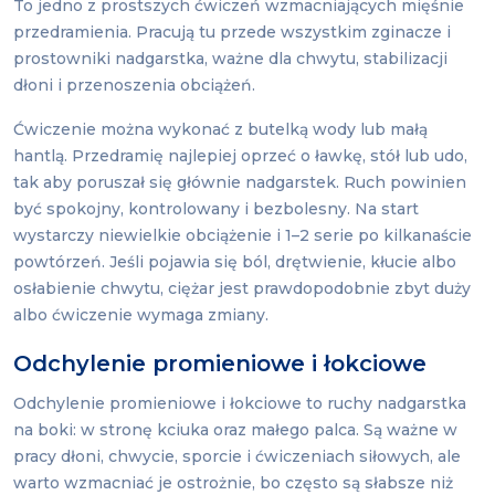
To jedno z prostszych ćwiczeń wzmacniających mięśnie
przedramienia. Pracują tu przede wszystkim zginacze i
prostowniki nadgarstka, ważne dla chwytu, stabilizacji
dłoni i przenoszenia obciążeń.
Ćwiczenie można wykonać z butelką wody lub małą
hantlą. Przedramię najlepiej oprzeć o ławkę, stół lub udo,
tak aby poruszał się głównie nadgarstek. Ruch powinien
być spokojny, kontrolowany i bezbolesny. Na start
wystarczy niewielkie obciążenie i 1–2 serie po kilkanaście
powtórzeń. Jeśli pojawia się ból, drętwienie, kłucie albo
osłabienie chwytu, ciężar jest prawdopodobnie zbyt duży
albo ćwiczenie wymaga zmiany.
Odchylenie promieniowe i łokciowe
Odchylenie promieniowe i łokciowe to ruchy nadgarstka
na boki: w stronę kciuka oraz małego palca. Są ważne w
pracy dłoni, chwycie, sporcie i ćwiczeniach siłowych, ale
warto wzmacniać je ostrożnie, bo często są słabsze niż