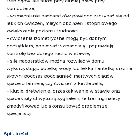
treningów, ale także przy długiej pracy przy
komputerze,
– wzmacnianie nadgarstków powinno zaczynać się od
lekkich ćwiczeń, małych obciążeń i stopniowego
zwiększania poziomu trudności,
– ćwiczenia izometryczne mogą być dobrym
początkiem, ponieważ wzmacniają i poprawiają
kontrolę bez dużego ruchu w stawie,
– siłę nadgarstków można rozwijać w domu
wykorzystując butelkę wody lub lekką hantelkę oraz na
siłowni podczas podciągnięć, martwych ciągów,
spaceru farmera, czy ćwiczeń z kettlebells,
– kłucie, drętwienie, przeskakiwanie w stawie oraz
spadek siły chwytu są sygnałem, że trening należy
zmodyfikować lub skonsultować problem ze
specjalistą.
Spis treści: