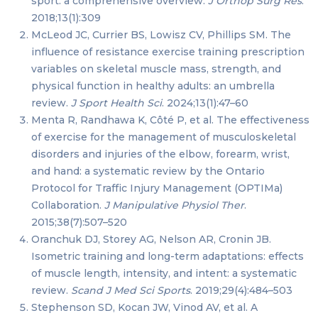
sport: a comprehensive overview.
J Orthop Surg Res
.
2018;13(1):309
McLeod JC, Currier BS, Lowisz CV, Phillips SM. The
influence of resistance exercise training prescription
variables on skeletal muscle mass, strength, and
physical function in healthy adults: an umbrella
review.
J Sport Health Sci
. 2024;13(1):47–60
Menta R, Randhawa K, Côté P, et al. The effectiveness
of exercise for the management of musculoskeletal
disorders and injuries of the elbow, forearm, wrist,
and hand: a systematic review by the Ontario
Protocol for Traffic Injury Management (OPTIMa)
Collaboration.
J Manipulative Physiol Ther
.
2015;38(7):507–520
Oranchuk DJ, Storey AG, Nelson AR, Cronin JB.
Isometric training and long-term adaptations: effects
of muscle length, intensity, and intent: a systematic
review.
Scand J Med Sci Sports
. 2019;29(4):484–503
Stephenson SD, Kocan JW, Vinod AV, et al. A