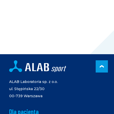
PRZ
ALAB Laboratoria sp. z o.o.
ul. Stępińska 22/30
00-739 Warszawa
Dla pacjenta