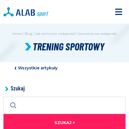
Home
/
Blog
/
Jak wzmocnić nadgarstki? Ćwiczenia na nadgarstki
TRENING SPORTOWY
Wszystkie artykuły
Szukaj
SZUKAJ >