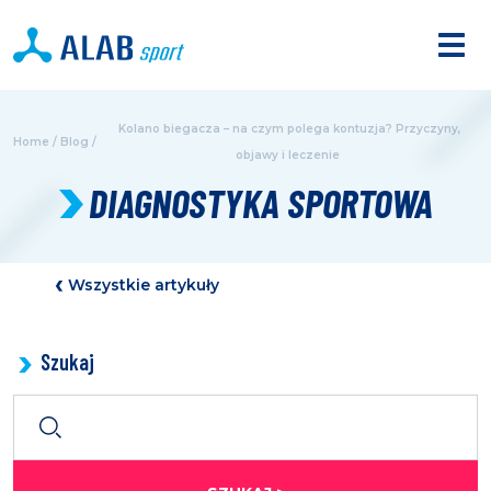
Kolano biegacza – na czym polega kontuzja? Przyczyny,
Home
/
Blog
/
objawy i leczenie
DIAGNOSTYKA SPORTOWA
Wszystkie artykuły
Szukaj