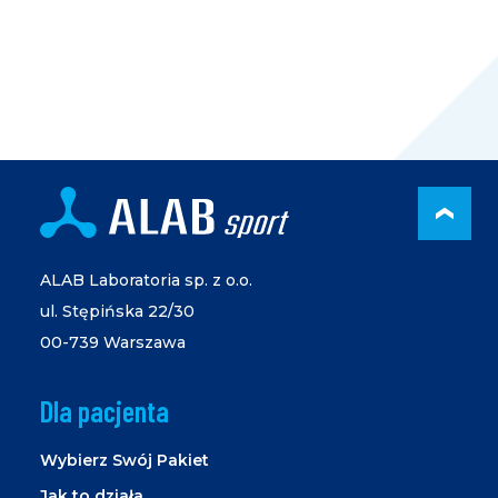
PRZ
ALAB Laboratoria sp. z o.o.
ul. Stępińska 22/30
00-739 Warszawa
Dla pacjenta
Wybierz Swój Pakiet
Jak to działa