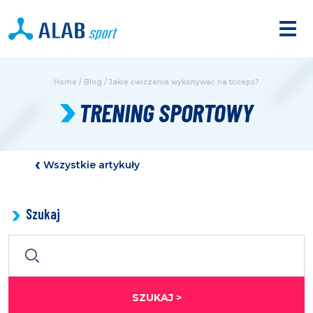
Home
/
Blog
/
Jakie ćwiczenia wykonywać na triceps?
TRENING SPORTOWY
Wszystkie artykuły
Szukaj
SZUKAJ >