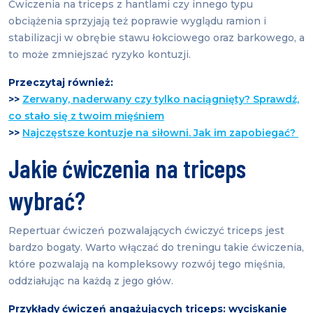
Ćwiczenia na triceps z hantlami czy innego typu
obciążenia sprzyjają też poprawie wyglądu ramion i
stabilizacji w obrębie stawu łokciowego oraz barkowego, a
to może zmniejszać ryzyko kontuzji.
Przeczytaj również:
>>
Zerwany, naderwany czy tylko naciągnięty? Sprawdź,
co stało się z twoim mięśniem
>>
Najczęstsze kontuzje na siłowni. Jak im zapobiegać?
Jakie ćwiczenia na triceps
wybrać?
Repertuar ćwiczeń pozwalających ćwiczyć triceps jest
bardzo bogaty. Warto włączać do treningu takie ćwiczenia,
które pozwalają na kompleksowy rozwój tego mięśnia,
oddziałując na każdą z jego głów.
Przykłady ćwiczeń angażujących triceps: wyciskanie