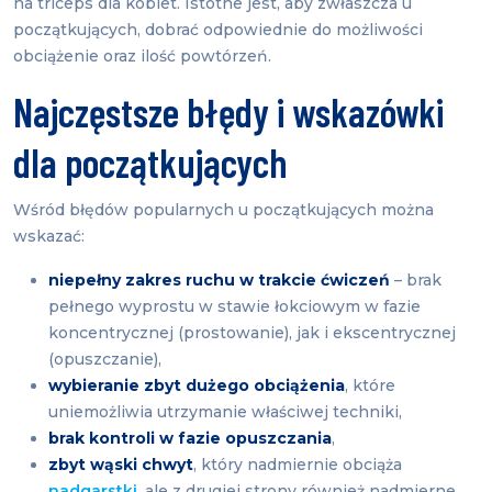
na triceps dla kobiet. Istotne jest, aby zwłaszcza u
początkujących, dobrać odpowiednie do możliwości
obciążenie oraz ilość powtórzeń.
Najczęstsze błędy i wskazówki
dla początkujących
Wśród błędów popularnych u początkujących można
wskazać:
niepełny zakres ruchu w trakcie ćwiczeń
– brak
pełnego wyprostu w stawie łokciowym w fazie
koncentrycznej (prostowanie), jak i ekscentrycznej
(opuszczanie),
wybieranie zbyt dużego obciążenia
, które
uniemożliwia utrzymanie właściwej techniki,
brak kontroli w fazie opuszczania
,
zbyt wąski chwyt
, który nadmiernie obciąża
nadgarstki
, ale z drugiej strony również nadmierne