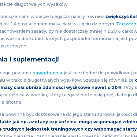
rakcie długotrwałych wysiłków.
obciążeniami w diecie biegacza należy również
zwiększyć ilo
ci ok. 1,4 g na kilogram masy ciała w ujęciu dziennym.
Tłuszcze
z zachowaniem zasady, by nie dostarczały mniej niż 20% całkow
lnie ważne dla kobiet, których gospodarka hormonalna jest po
tłuszczowych.
ia i suplementacji
niego poziomu
nawodnienia
jest niezbędne do prawidłowej pr
iu w trakcie długotrwałych wysiłków. Szacuje się również, że
 masy ciała obniża zdolności wysiłkowe nawet o 20%
. Przy 
ząca różnica w wyniku, który biegacz może osiągnąć, dlatego 
le istotne.
a powinna być dostosowana do jego stanu zdrowia, jakości di
 takie jak np. azotany czy kofeina, mogą wspomagać zdolno
e trudnych jednostek treningowych czy wspomagać starty
 formy biegacza i zapobieganie występowaniu deficytów pok