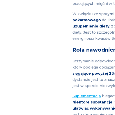
pracujących mięśni w t
W związku ze sporymi 
pokarmowego
do iloś
uzupełnienie diety
, 
diety. Jest to szczegó
energii oraz kwasów 
Rola nawodnien
Utrzymanie odpowied
który podlega obciążen
sięgające powyżej 2%
dystansie jest to znac
jest w sporcie niezwyk
Suplementacja
biegacz
Niektóre substancje,
ułatwiać wykonywani
jest zatem wspieranie