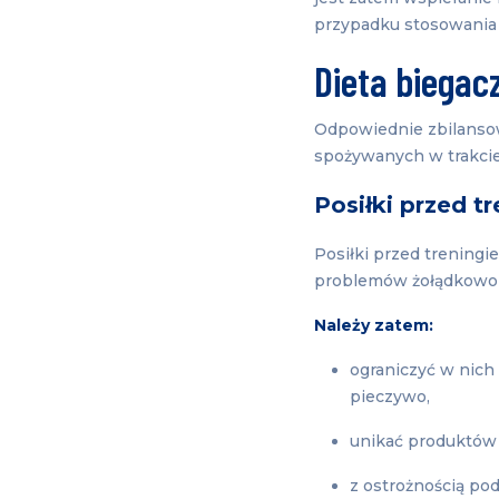
przypadku stosowania 
Dieta biegacz
Odpowiednie zbilansow
spożywanych w trakci
Posiłki przed t
Posiłki przed trening
problemów żołądkowo-j
Należy zatem:
ograniczyć w nich
pieczywo,
unikać produktó
z ostrożnością po