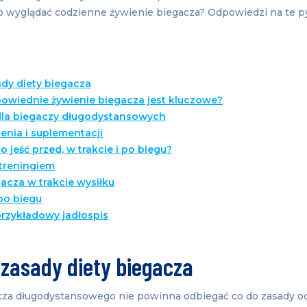
no wyglądać codzienne żywienie biegacza? Odpowiedzi na te p
y diety biegacza
owiednie żywienie biegacza jest kluczowe?
dla biegaczy długodystansowych
enia i suplementacji
o jeść przed, w trakcie i po biegu?
 treningiem
acza w trakcie wysiłku
po biegu
przykładowy jadłospis
zasady diety biegacza
acza długodystansowego nie powinna odbiegać co do zasady 