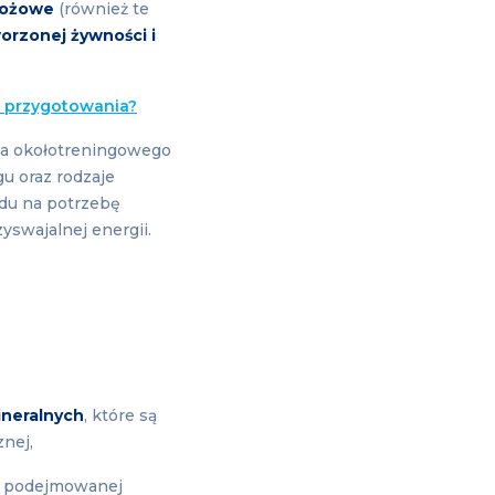
bożowe
(również te
orzonej żywności i
z przygotowania?
ia okołotreningowego
u oraz rodzaje
ędu na potrzebę
zyswajalnej energii.
ineralnych
, które są
cznej,
 z podejmowanej