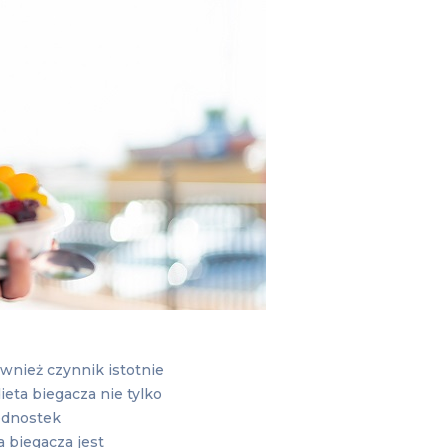
wnież czynnik istotnie
eta biegacza nie tylko
ednostek
 biegacza jest