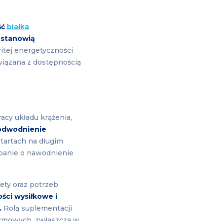
ść
białka
stanowią
itej energetyczności
wiązana z dostępnością
acy układu krążenia,
odwodnienie
startach na długim
dbanie o nawodnienie
ety oraz potrzeb.
ści wysiłkowe i
.
Rolą suplementacji
armowych, zwłaszcza w