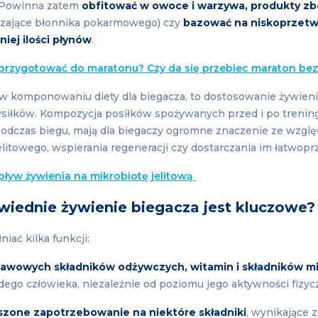
. Powinna zatem
obfitować w owoce i warzywa, produkty z
rczające błonnika pokarmowego) czy
bazować na niskoprzetw
iej ilości płynów
.
 przygotować do maratonu? Czy da się przebiec maraton be
 w komponowaniu diety dla biegacza, to dostosowanie żywien
łków. Kompozycja posiłków spożywanych przed i po trening
odczas biegu, mają dla biegaczy ogromne znaczenie ze wzgl
litowego, wspierania regeneracji czy dostarczania im łatwopr
ływ żywienia na mikrobiotę jelitową
iednie żywienie biegacza jest kluczowe?
niać kilka funkcji:
awowych składników odżywczych, witamin i składników m
dego człowieka, niezależnie od poziomu jego aktywności fizy
szone zapotrzebowanie na niektóre składniki
, wynikające