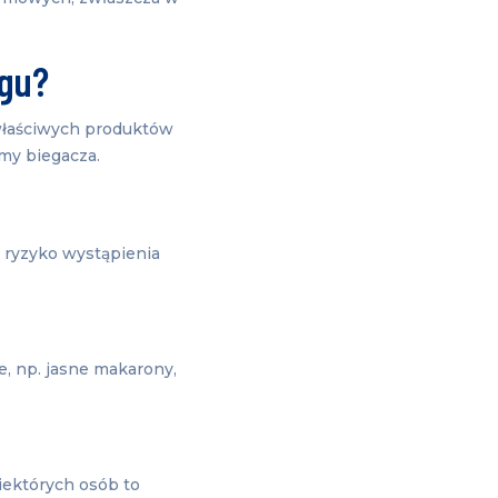
egu?
 właściwych produktów
rmy biegacza.
 ryzyko wystąpienia
e, np. jasne makarony,
iektórych osób to