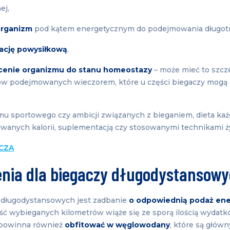
ej,
organizm
pod kątem energetycznym do podejmowania długot
ację powysiłkową
,
ócenie organizmu do stanu homeostazy
– może mieć to szcz
ów podejmowanych wieczorem, które u części biegaczy mog
mu sportowego czy ambicji związanych z bieganiem, dieta ka
pożywanych kalorii, suplementacją czy stosowanymi technikami
ACZA
enia dla biegaczy długodystansow
 długodystansowych jest zadbanie
o odpowiednią podaż ener
lość wybieganych kilometrów wiąże się ze sporą ilością wydat
a powinna również
obfitować w węglowodany
, które są głów