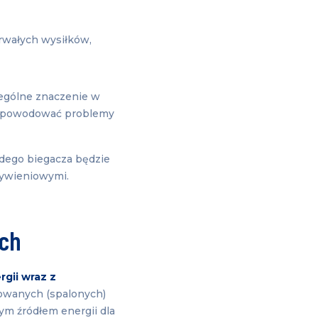
rwałych wysiłków,
ególne znaczenie w
ą powodować problemy
żdego biegacza będzie
 żywieniowymi.
ych
gii wraz z
kowanych (spalonych)
nym źródłem energii dla