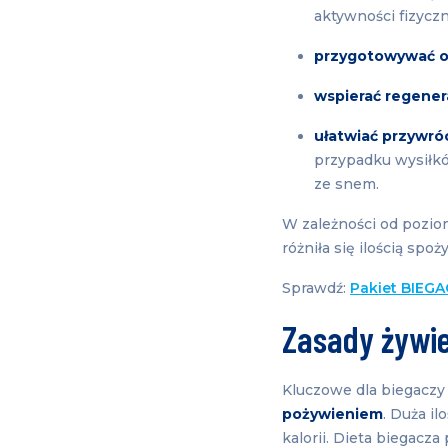
aktywności fizyczn
przygotowywać 
wspierać regener
ułatwiać przywr
przypadku wysiłk
ze snem.
W zależności od pozio
różniła się ilością s
Sprawdź:
Pakiet BIEG
Zasady żywi
Kluczowe dla biegaczy
pożywieniem
. Duża i
kalorii. Dieta biegacz