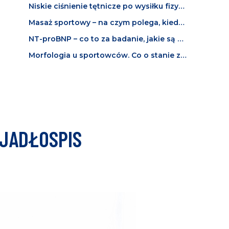
Niskie ciśnienie tętnicze po wysiłku fizycznym. Co oznacza i kiedy powinno niepokoić?
Masaż sportowy – na czym polega, kiedy jest wskazany i jak działa?
NT-proBNP – co to za badanie, jakie są normy i co oznacza wysoki wynik u sportowca?
Morfologia u sportowców. Co o stanie zdrowia i kondycji mówią wyniki badania krwi?
 JADŁOSPIS